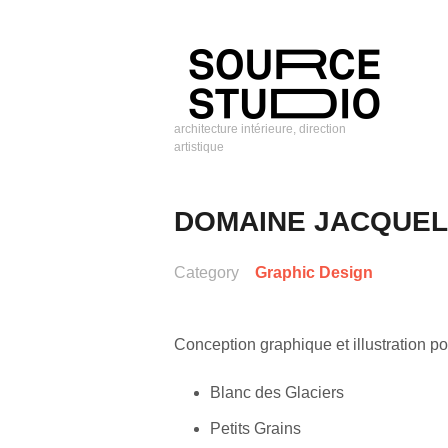
Skip
to
content
architecture intérieure, direction
artistique
Source
Studio
DOMAINE JACQUELI
Category
Graphic Design
Conception graphique et illustration p
Blanc des Glaciers
Petits Grains