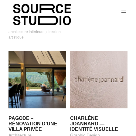
Skip
to
content
architecture intérieure, direction
artistique
Source
Studio
RÉALISATIONS
PAGODE –
CHARLÈNE
RÉNOVATION D’UNE
JOANNARD —
VILLA PRIVÉE
IDENTITÉ VISUELLE
Architecture
Graphic Design