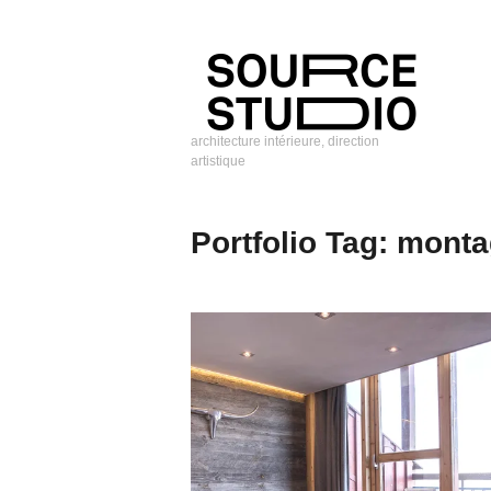
Skip
to
content
architecture intérieure, direction
artistique
Source
Studio
Portfolio Tag:
monta